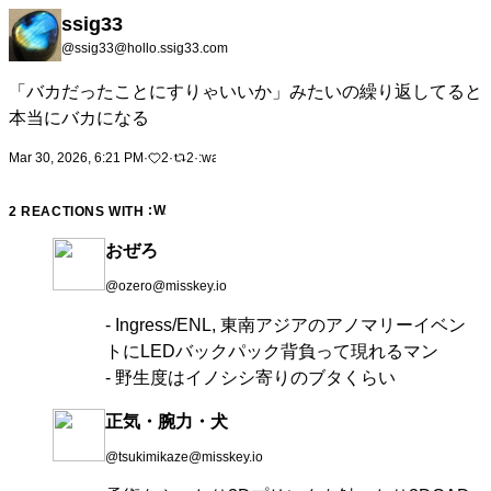
ssig33
@ssig33@hollo.ssig33.com
「バカだったことにすりゃいいか」みたいの繰り返してると
本当にバカになる
Mar 30, 2026, 6:21 PM
·
2
·
2
·
2 REACTIONS WITH
おぜろ
@ozero@misskey.io
- Ingress/ENL, 東南アジアのアノマリーイベン
トにLEDバックパック背負って現れるマン
- 野生度はイノシシ寄りのブタくらい
正気・腕力・犬
@tsukimikaze@misskey.io