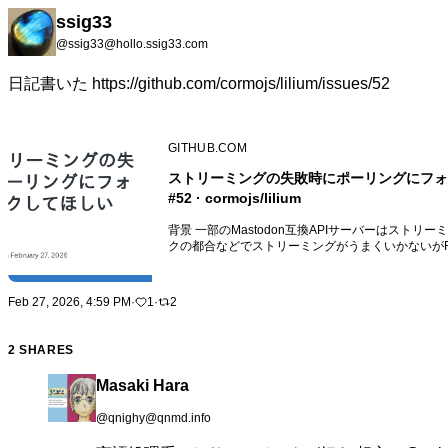
ssig33
@ssig33@hollo.ssig33.com
日記書いた
https://github.com/cormojs/lilium/issues/52
GITHUB.COM
ストリーミングの失敗時にポーリングにフォール
#52 · cormojs/lilium
背景 一部のMastodon互換APIサーバーはスト
クの都合などでストリーミングがうまくいかないがRE
うことは稀によくある。 現時点においてはこうい
かに停止してしまう。 こうなってほしい ポーリン
使えない場合、REST API によるポー...
Feb 27, 2026, 4:59 PM
·
1
·
2
2 SHARES
Masaki Hara
@qnighy@qnmd.info