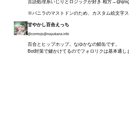
言語処理系いじりとロジックが好き 相方→
@
qni
※バニラのマストドンのため、カスタム絵文字ス
甘やかし百合えっち
@cormojs@nayukana.info
百合とヒップホップ。なゆかなの鯖缶です。
Bot対策で鍵かけてるのでフォロリクは基本通し