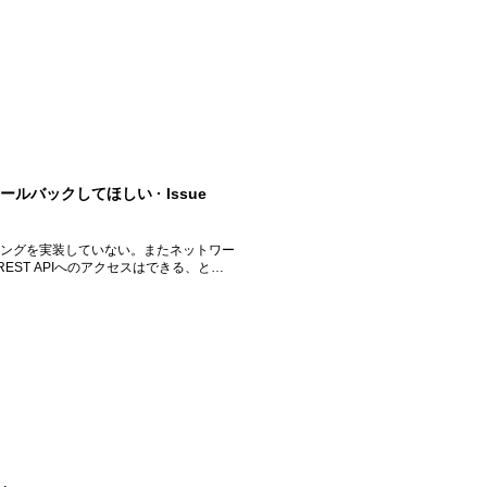
バックしてほしい · Issue
リーミングを実装していない。またネットワー
ST APIへのアクセスはできる、とい
う場合、エラーがコンソールに吐かれて静
グへのフォールバック ストリーミングが